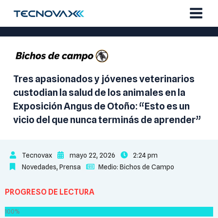
Ir
al
contenido
Tres apasionados y jóvenes veterinarios
custodian la salud de los animales en la
Exposición Angus de Otoño: “Esto es un
vicio del que nunca terminás de aprender”
Tecnovax
mayo 22, 2026
2:24 pm
Novedades
,
Prensa
Medio:
Bichos de Campo
PROGRESO DE LECTURA
100%