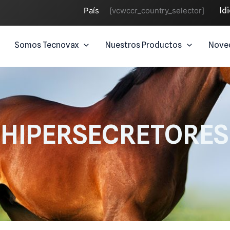
País
[vcwccr_country_selector]
Id
Somos Tecnovax
Nuestros Productos
Nove
- HIPERSECRETORES