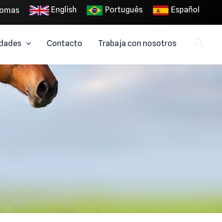
English
Português
Español
iomas
dades
Contacto
Trabaja con nosotros