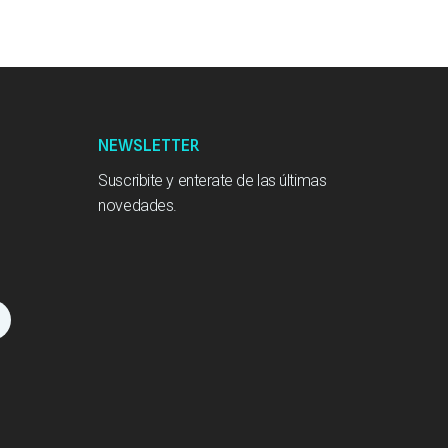
NEWSLETTER
Suscribite y enterate de las últimas
novedades.
L
n
k
e
d