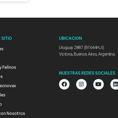
 SITIO
UBICACION
Uruguay 2887 (B1644HJI)
es
Victoria, Buenos Aires, Argentina.
y Felinos
NUESTRAS REDES SOCIALES
os
F
I
Y
ecnovax
a
n
o
i
c
s
u
des
e
t
t
b
a
u
o
o
g
b
o
r
e
i
con Nosotros