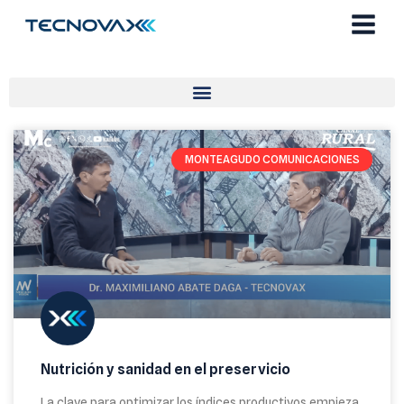
Ir
al
contenido
MONTEAGUDO COMUNICACIONES
Nutrición y sanidad en el preservicio
La clave para optimizar los índices productivos empieza