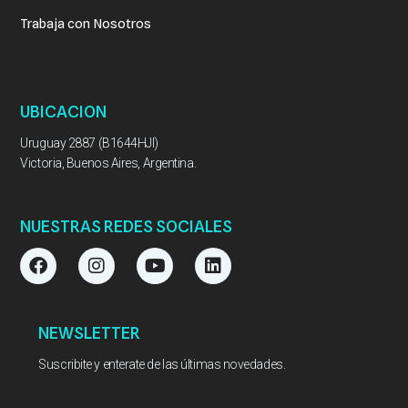
Trabaja con Nosotros
UBICACION
Uruguay 2887 (B1644HJI)
Victoria, Buenos Aires, Argentina.
NUESTRAS REDES SOCIALES
F
I
Y
L
a
n
o
i
c
s
u
n
e
t
t
k
b
a
u
e
NEWSLETTER
o
g
b
d
o
r
e
i
Suscribite y enterate de las últimas novedades.
k
a
n
m