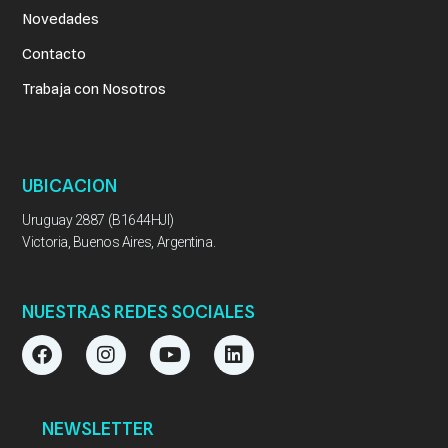
Novedades
Contacto
Trabaja con Nosotros
UBICACION
Uruguay 2887 (B1644HJI)
Victoria, Buenos Aires, Argentina.
NUESTRAS REDES SOCIALES
F
I
Y
L
a
n
o
i
c
s
u
n
e
t
t
k
b
a
u
e
NEWSLETTER
o
g
b
d