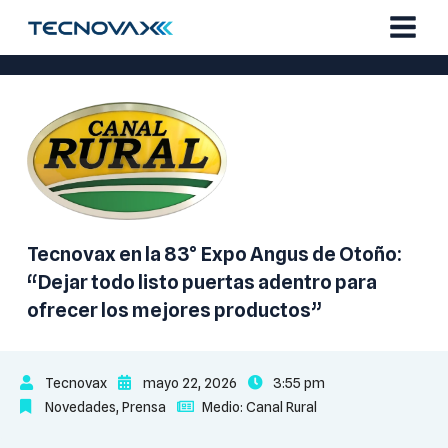
Ir
al
contenido
Tecnovax en la 83° Expo Angus de Otoño:
“Dejar todo listo puertas adentro para
ofrecer los mejores productos”
Tecnovax
mayo 22, 2026
3:55 pm
Novedades
,
Prensa
Medio:
Canal Rural