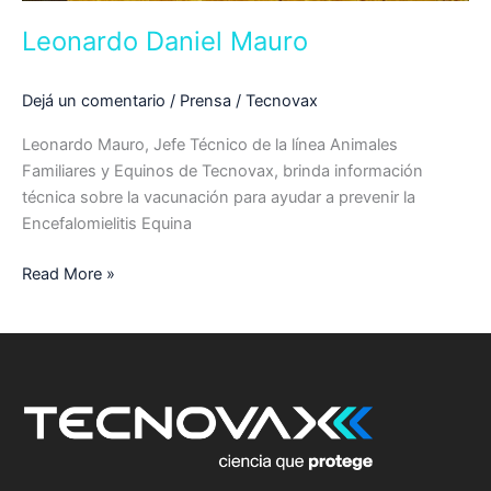
Leonardo Daniel Mauro
Dejá un comentario
/
Prensa
/
Tecnovax
Leonardo Mauro, Jefe Técnico de la línea Animales
Familiares y Equinos de Tecnovax, brinda información
técnica sobre la vacunación para ayudar a prevenir la
Encefalomielitis Equina
Read More »