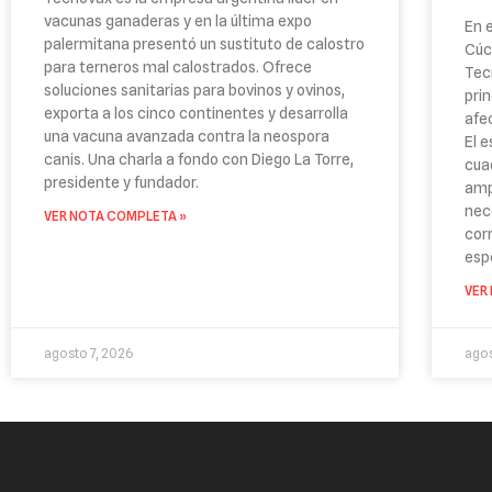
vacunas ganaderas y en la última expo
En 
palermitana presentó un sustituto de calostro
Cúc
para terneros mal calostrados. Ofrece
Tec
soluciones sanitarias para bovinos y ovinos,
pri
exporta a los cinco continentes y desarrolla
afe
una vacuna avanzada contra la neospora
El 
canis. Una charla a fondo con Diego La Torre,
cua
presidente y fundador.
amp
nec
VER NOTA COMPLETA »
cor
esp
VER
agosto 7, 2026
agos