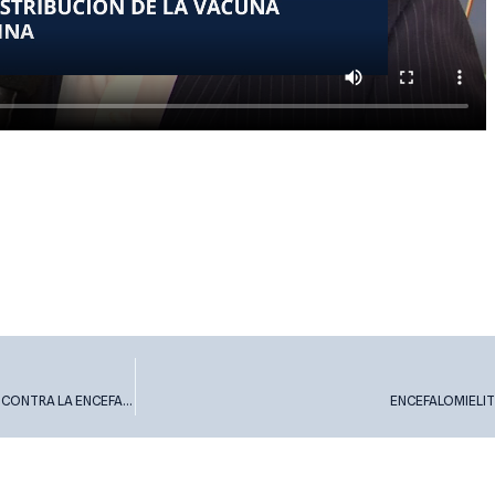
TECNOVAX APROBÓ MÁS DE UN MILLÓN CIEN MIL DOSIS NUEVAS DE VACUNAS CONTRA LA ENCEFALOMIELITIS INFECCIOSA EQUINA
ENCEFALOMIELITI