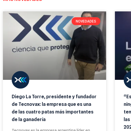
NOVEDADES
Diego La Torre, presidente y fundador
“Es
de Tecnovax: la empresa que es una
nin
de las cuatro patas más importantes
tem
de la ganadería
las
20
Tecnovax es la empresa argentina líder en