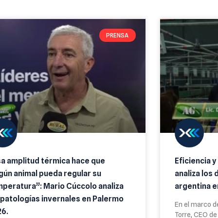
PRENSA
a amplitud térmica hace que
Eficiencia y
gún animal pueda regular su
analiza los 
peratura”: Mario Cúccolo analiza
argentina e
 patologías invernales en Palermo
En el marco de
26.
Torre, CEO de