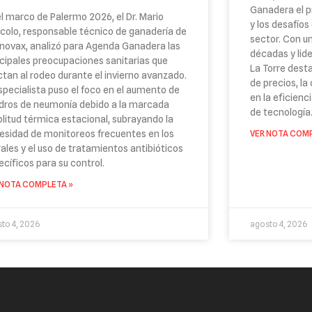
Ganadera el pr
el marco de Palermo 2026, el Dr. Mario
y los desafíos
colo, responsable técnico de ganadería de
sector. Con u
novax, analizó para Agenda Ganadera las
décadas y lid
ncipales preocupaciones sanitarias que
La Torre dest
ctan al rodeo durante el invierno avanzado.
de precios, la
especialista puso el foco en el aumento de
en la eficienc
dros de neumonía debido a la marcada
de tecnología
litud térmica estacional, subrayando la
esidad de monitoreos frecuentes en los
VER NOTA COMP
rales y el uso de tratamientos antibióticos
ecíficos para su control.
 NOTA COMPLETA »
to 4, 2026
agosto 4, 2026