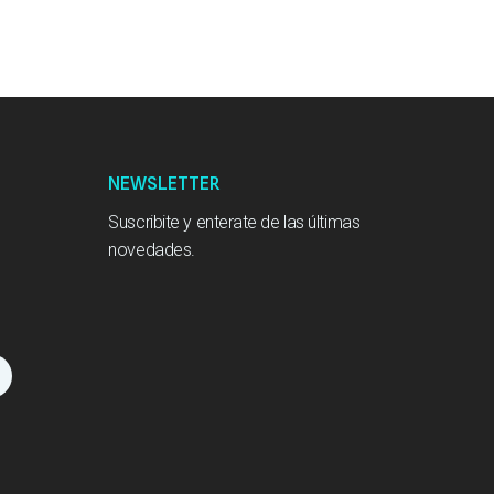
NEWSLETTER
Suscribite y enterate de las últimas
novedades.
L
n
k
e
d