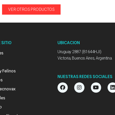
VER OTROS PRODUCTOS
 SITIO
UBICACION
Uruguay 2887 (B1644HJI)
es
Victoria, Buenos Aires, Argentina.
y Felinos
NUESTRAS REDES SOCIALES
os
F
I
Y
ecnovax
a
n
o
i
c
s
u
des
e
t
t
b
a
u
o
o
g
b