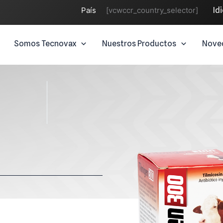
País
[vcwccr_country_selector]
Id
Somos Tecnovax
Nuestros Productos
Nove