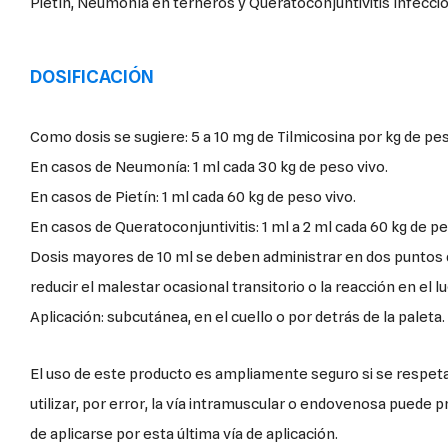
Pietín, Neumonía en terneros y Queratoconjuntivitis Infeccio
DOSIFICACIÓN
Como dosis se sugiere: 5 a 10 mg de Tilmicosina por kg de pes
En casos de Neumonía: 1 ml cada 30 kg de peso vivo.
En casos de Pietín: 1 ml cada 60 kg de peso vivo.
En casos de Queratoconjuntivitis: 1 ml a 2 ml cada 60 kg de pe
Dosis mayores de 10 ml se deben administrar en dos puntos 
reducir el malestar ocasional transitorio o la reacción en el lu
Aplicación: subcutánea, en el cuello o por detrás de la paleta.
El uso de este producto es ampliamente seguro si se respeta 
utilizar, por error, la vía intramuscular o endovenosa puede 
de aplicarse por esta última vía de aplicación.