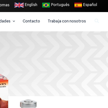
English
Português
Español
iomas
dades
Contacto
Trabaja con nosotros