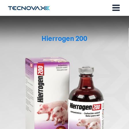
Ir
al
contenido
Hierrogen 200