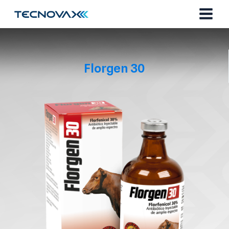
Ir
al
contenido
Florgen 30