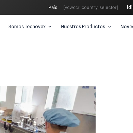
País
[vcwccr_country_selector]
Id
Somos Tecnovax
Nuestros Productos
Nove