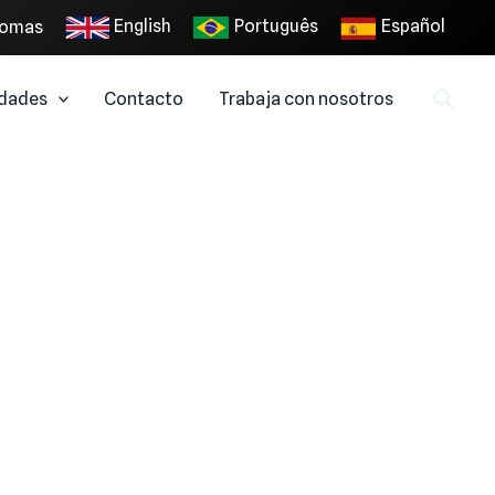
English
Português
Español
iomas
dades
Contacto
Trabaja con nosotros