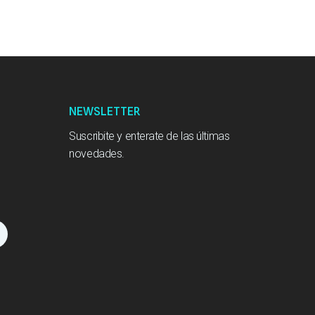
NEWSLETTER
Suscribite y enterate de las últimas
novedades.
L
n
k
e
d