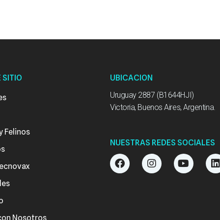
 SITIO
UBICACION
Uruguay 2887 (B1644HJI)
es
Victoria, Buenos Aires, Argentina.
y Felinos
NUESTRAS REDES SOCIALES
os
F
I
Y
ecnovax
a
n
o
i
c
s
u
des
e
t
t
b
a
u
o
o
g
b
o
r
e
i
con Nosotros