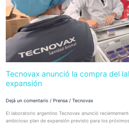
veterinario
Generar
y
le
da
forma
a
un
ambicioso
proceso
Tecnovax anunció la compra del la
de
expansión
expansión
Dejá un comentario
/
Prensa
/
Tecnovax
El laboratorio argentino Tecnovax anunció recientemente 
ambicioso plan de expansión previsto para los próximos