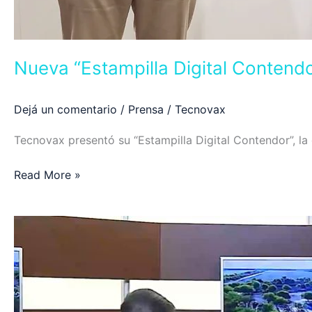
Nueva “Estampilla Digital Contendo
Dejá un comentario
/
Prensa
/
Tecnovax
Tecnovax presentó su “Estampilla Digital Contendor”, la 
Read More »
DIVULGACIÓN
CINTÍFICA
–
Encefalomielitis
Equina