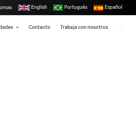
English
Português
Español
iomas
dades
Contacto
Trabaja con nosotros