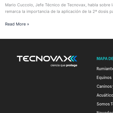
Mario Cuccolo, Jefe Técnico de Tecnovax, habla sobre 
remarca la importancia de la aplicación de la 2ª dosis p
Read More »
MAPA DE
Rumiant
Equinos
Caninos 
Acuátic
Somos T
Noveda