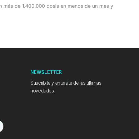
on más de 1.400.000 dosis en menos de un mes y
NEWSLETTER
Suscribite y enterate de las últimas
novedades.
L
n