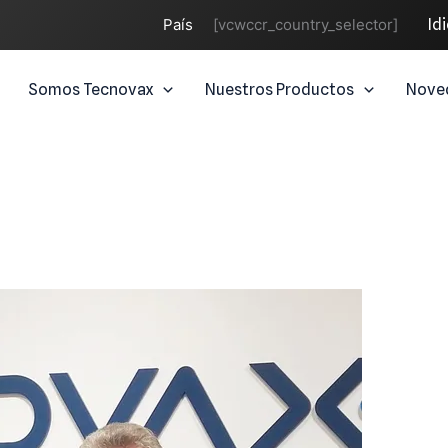
País
[vcwccr_country_selector]
Id
Somos Tecnovax
Nuestros Productos
Nove