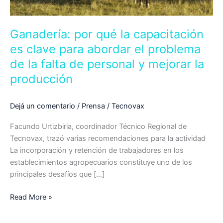
problema
de
Ganadería: por qué la capacitación
la
es clave para abordar el problema
falta
de
de la falta de personal y mejorar la
personal
producción
y
mejorar
Dejá un comentario
/
Prensa
/
Tecnovax
la
producción
Facundo Urtizbiria, coordinador Técnico Regional de
Tecnovax, trazó varias recomendaciones para la actividad
La incorporación y retención de trabajadores en los
establecimientos agropecuarios constituye uno de los
principales desafíos que […]
Read More »