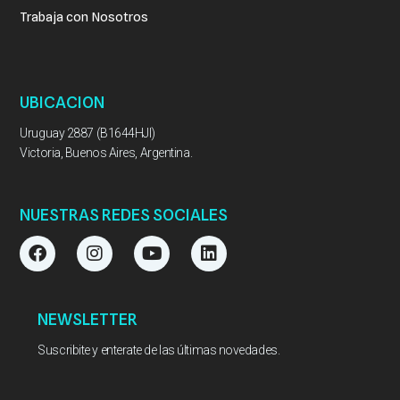
Trabaja con Nosotros
UBICACION
Uruguay 2887 (B1644HJI)
Victoria, Buenos Aires, Argentina.
NUESTRAS REDES SOCIALES
F
I
Y
L
a
n
o
i
c
s
u
n
e
t
t
k
b
a
u
e
NEWSLETTER
o
g
b
d
o
r
e
i
Suscribite y enterate de las últimas novedades.
k
a
n
m