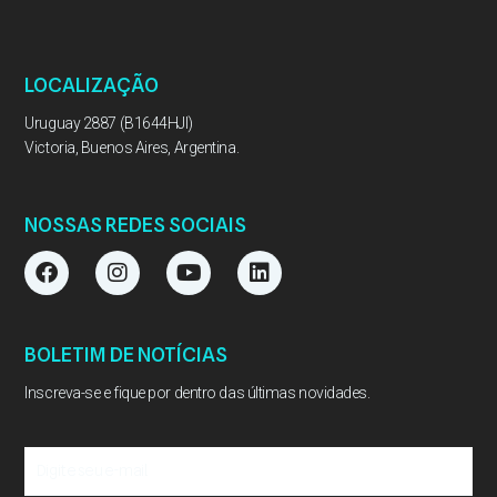
LOCALIZAÇÃO
Uruguay 2887 (B1644HJI)
Victoria, Buenos Aires, Argentina.
NOSSAS REDES SOCIAIS
F
I
Y
L
a
n
o
i
c
s
u
n
e
t
t
k
b
a
u
e
BOLETIM DE NOTÍCIAS
o
g
b
d
o
r
e
i
Inscreva-se e fique por dentro das últimas novidades.
k
a
n
m
Digite
seu