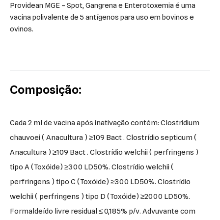
Providean MGE – Spot, Gangrena e Enterotoxemia é uma
vacina polivalente de 5 antígenos para uso em bovinos e
ovinos.
Composição:
Cada 2 ml de vacina após inativação contém: Clostridium
chauvoei ( Anacultura ) ≥109 Bact . Clostrídio septicum (
Anacultura ) ≥109 Bact . Clostrídio welchii ( perfringens )
tipo A (Toxóide) ≥300 LD50%. Clostrídio welchii (
perfringens ) tipo C (Toxóide) ≥300 LD50%. Clostrídio
welchii ( perfringens ) tipo D (Toxóide) ≥2000 LD50%.
Formaldeído livre residual ≤ 0,185% p/v. Advuvante com