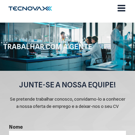
Ir
para
o
conteúdo
TRABALHAR COM A GENTE
JUNTE-SE A NOSSA EQUIPE!
Se pretende trabalhar conosco, convidamo-lo a conhecer
a nossa oferta de emprego e a deixar-nos o seu CV
Nome