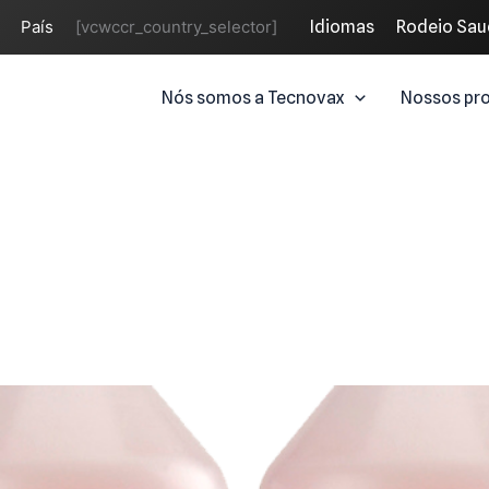
País
[vcwccr_country_selector]
Idiomas
Rodeio Sau
Nós somos a Tecnovax
Nossos pr