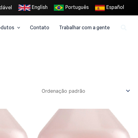
English
Português
Español
dável
odutos
Contato
Trabalhar com a gente